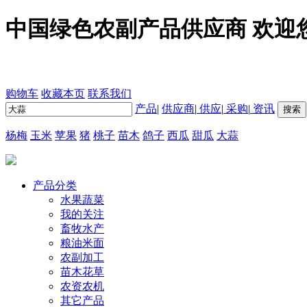
中国绿色农副产品供应商 欢迎
购物车
收藏本页
联系我们
产品
|
供应商
|
供应
|
采购
|
资讯
杨梅
玉米
苹果
猪
桃子
苗木
鸽子
西瓜
甜瓜
大蒜
产品分类
水果蔬菜
我的关注
畜牧水产
粮油米面
农副加工
苗木花草
农资农机
其它产品