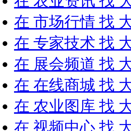
在
农业资讯
找 
在
市场行情
找 
在
专家技术
找 
在
展会频道
找 
在
在线商城
找 
在
农业图库
找 
在
视频中心
找 