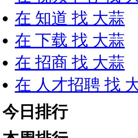
在
知道
找 大蒜
在
下载
找 大蒜
在
招商
找 大蒜
在
人才招聘
找 
今日排行