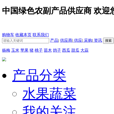
中国绿色农副产品供应商 欢迎
购物车
收藏本页
联系我们
产品
|
供应商
|
供应
|
采购
|
资讯
杨梅
玉米
苹果
猪
桃子
苗木
鸽子
西瓜
甜瓜
大蒜
产品分类
水果蔬菜
我的关注