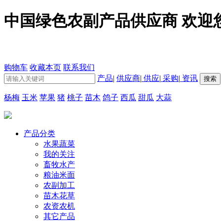
中国绿色农副产品供应商 欢迎
购物车
收藏本页
联系我们
产品
|
供应商
|
供应
|
采购
|
资讯
杨梅
玉米
苹果
猪
桃子
苗木
鸽子
西瓜
甜瓜
大蒜
产品分类
水果蔬菜
我的关注
畜牧水产
粮油米面
农副加工
苗木花草
农资农机
其它产品