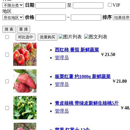
日期
至
VIP
地区
价格
~
排序
西红柿 番茄 新鲜
蔬菜
￥
21.50
管理员
板栗红薯 约1000g 新鲜
蔬菜
￥
21.80
管理员
青皮核桃 带绿皮新鲜生核桃5斤
￥
48
管理员
苹果 红富士 12个