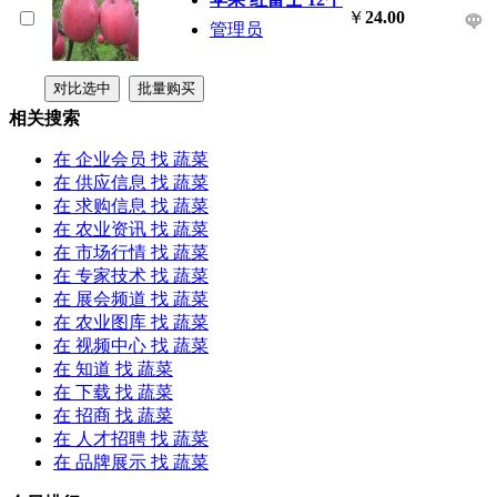
￥
24.00
管理员
相关搜索
在
企业会员
找 蔬菜
在
供应信息
找 蔬菜
在
求购信息
找 蔬菜
在
农业资讯
找 蔬菜
在
市场行情
找 蔬菜
在
专家技术
找 蔬菜
在
展会频道
找 蔬菜
在
农业图库
找 蔬菜
在
视频中心
找 蔬菜
在
知道
找 蔬菜
在
下载
找 蔬菜
在
招商
找 蔬菜
在
人才招聘
找 蔬菜
在
品牌展示
找 蔬菜