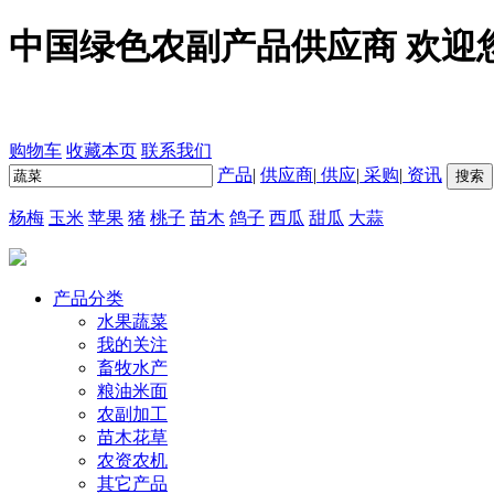
中国绿色农副产品供应商 欢迎
购物车
收藏本页
联系我们
产品
|
供应商
|
供应
|
采购
|
资讯
杨梅
玉米
苹果
猪
桃子
苗木
鸽子
西瓜
甜瓜
大蒜
产品分类
水果蔬菜
我的关注
畜牧水产
粮油米面
农副加工
苗木花草
农资农机
其它产品